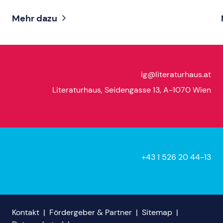
Mehr dazu
ig@literaturhaus.at
Literaturhaus, Seidengasse 13, A-1070 Wien
+43 1 526 20 44-13
Kontakt
|
Fördergeber & Partner
|
Sitemap
|