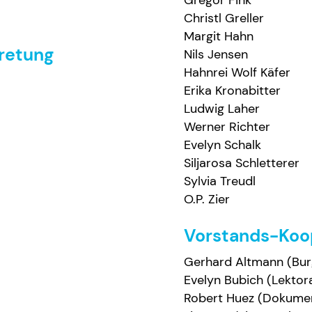
Gregor Fink
Christl Greller
Margit Hahn
retung
Nils Jensen
Hahnrei Wolf Käfer
Erika Kronabitter
Ludwig Laher
Werner Richter
Evelyn Schalk
Siljarosa Schletterer
Sylvia Treudl
O.P. Zier
Vorstands-Koo
Gerhard Altmann (Bur
Evelyn Bubich (Lektor
Robert Huez (Dokument