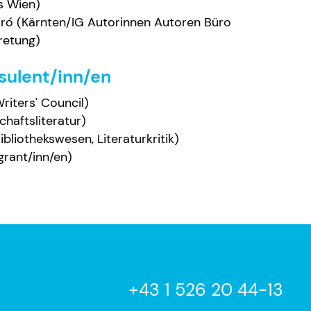
s Wien)
ró (Kärnten/IG Autorinnen Autoren Büro
retung)
sulent/inn/en
riters' Council)
haftsliteratur)
liothekswesen, Literaturkritik)
grant/inn/en)
+43 1 526 20 44-13